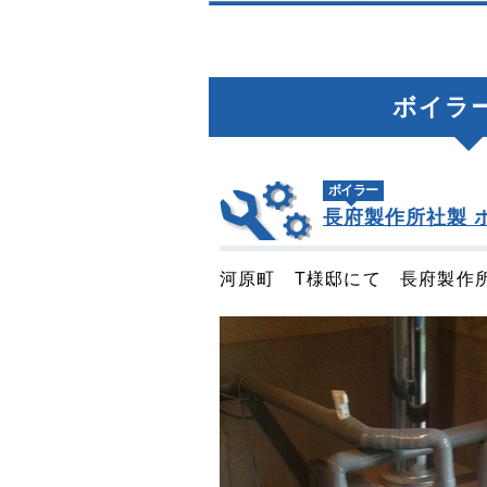
ボイラ
ボイラー
長府製作所社製 
河原町 T様邸にて 長府製作